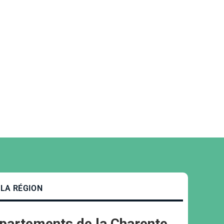
 LA RÉGION
épartements de la
Charente