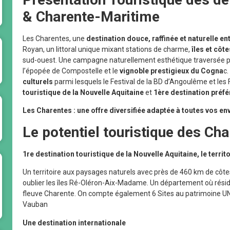
& Charente-Maritime
Les Charentes, une
destination douce, raffinée et naturelle en
Royan, un littoral unique mixant stations de charme,
îles et côt
sud-ouest. Une campagne naturellement esthétique traversée pa
l’épopée de Compostelle et le
vignoble prestigieux du Cogna
c.
culturels
parmi lesquels le Festival de la BD d’Angoulême et les 
touristique de la Nouvelle Aquitaine
et
1ère destination préf
Les Charentes : une offre diversifiée adaptée à toutes vos env
Le potentiel touristique des Ch
1re destination touristique de la Nouvelle Aquitaine, le terr
Un territoire aux paysages naturels avec près de 460 km de côte
oublier les îles Ré-Oléron-Aix-Madame. Un département où réside
fleuve Charente. On compte également 6 Sites au patrimoine U
Vauban
Une destination internationale