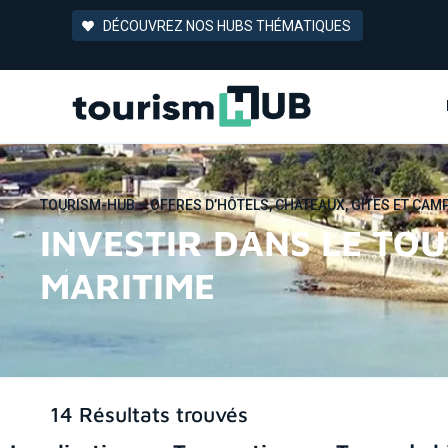
DÉCOUVREZ NOS HUBS THÉMATIQUES
TOURISM-HUB – OFFRES D’HÔTELS, CHÂTEAUX, GÎTES ET CAM
INVESTIR DANS LE TO
MARITIME
14 Résultats trouvés