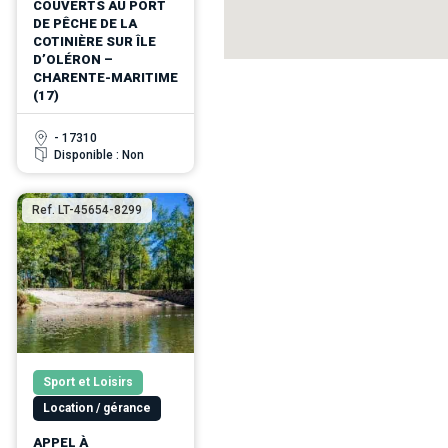
COUVERTS AU PORT
DE PÊCHE DE LA
COTINIÈRE SUR ÎLE
D’OLÉRON –
CHARENTE-MARITIME
(17)
- 17310
Disponible : Non
Ref. LT-45654-8299
Sport et Loisirs
Location / gérance
APPEL À