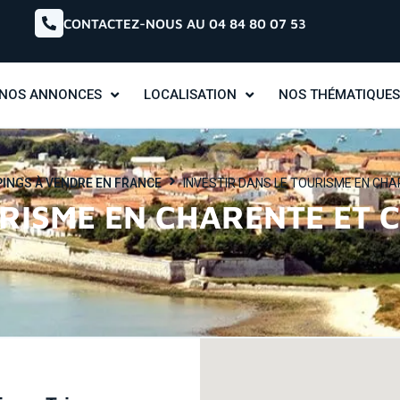
CONTACTEZ-NOUS AU 04 84 80 07 53
NOS ANNONCES
LOCALISATION
NOS THÉMATIQUES
PINGS À VENDRE EN FRANCE
INVESTIR DANS LE TOURISME EN CH
URISME EN CHARENTE ET 
offre - map full height