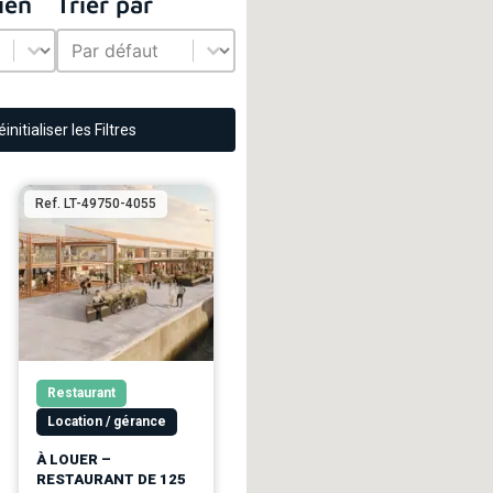
ien
Trier par
Trier par
ien
Trier par
initialiser les Filtres
Ref. LT-49750-4055
Restaurant
Location / gérance
À LOUER –
RESTAURANT DE 125