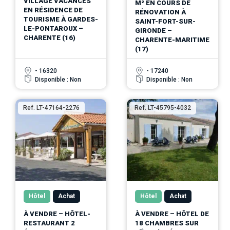
VILLAGE VACANCES
M² EN COURS DE
EN RÉSIDENCE DE
RÉNOVATION À
TOURISME À GARDES-
SAINT-FORT-SUR-
LE-PONTAROUX –
GIRONDE –
CHARENTE (16)
CHARENTE-MARITIME
(17)
- 16320
- 17240
Disponible : Non
Disponible : Non
Ref. LT-47164-2276
Ref. LT-45795-4032
Hôtel
Achat
Hôtel
Achat
À VENDRE – HÔTEL-
À VENDRE – HÔTEL DE
RESTAURANT 2
18 CHAMBRES SUR