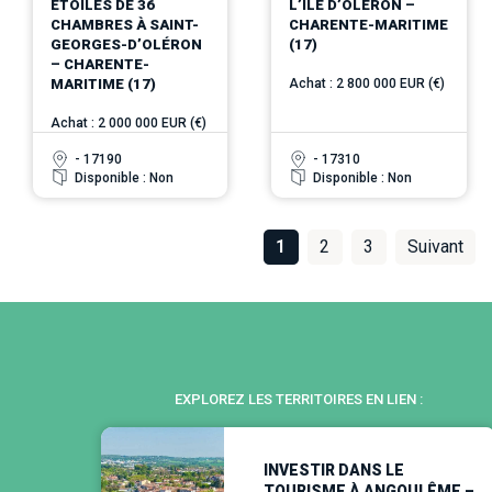
ÉTOILES DE 36
L’ÎLE D’OLÉRON –
CHAMBRES À SAINT-
CHARENTE-MARITIME
GEORGES-D’OLÉRON
(17)
– CHARENTE-
Achat : 2 800 000 EUR (€)
MARITIME (17)
Achat : 2 000 000 EUR (€)
- 17190
- 17310
Disponible : Non
Disponible : Non
1
2
3
Suivant
EXPLOREZ LES TERRITOIRES EN LIEN :
INVESTIR DANS LE
TOURISME À ANGOULÊME –