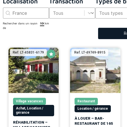
Localisation
Transaction
Types de b
Localisation
Transaction
Types de bien
Localisation
Transaction
Types de b
Rechercher dans un rayon
km
de
Ré
Ref. LT-45831-6179
Ref. LT-49749-8915
Village vacances
Restaurant
Achat, Location /
Location / gérance
gérance
À LOUER – BAR-
RÉHABILITATION –
RESTAURANT DE 165