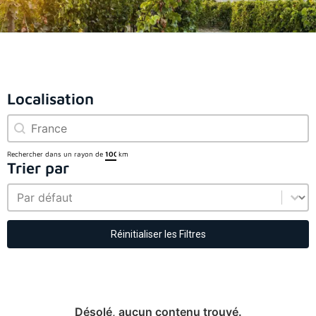
Localisation
Localisation
Localisation
Rechercher dans un rayon de
km
Trier par
Trier par
Trier par
Réinitialiser les Filtres
Désolé, aucun contenu trouvé.