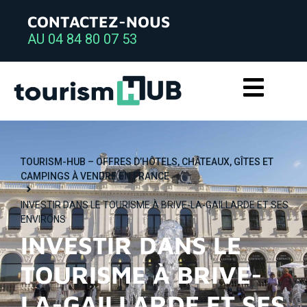
CONTACTEZ-NOUS
AU 04 84 80 07 53
TOURISM-HUB – OFFRES D’HÔTELS, CHÂTEAUX, GÎTES ET
CAMPINGS À VENDRE EN FRANCE
INVESTIR DANS LE TOURISME À BRIVE-LA-GAILLARDE ET SES
ENVIRONS
INVESTIR DANS LE
TOURISME À BRIVE-
LA-GAILLARDE ET SES