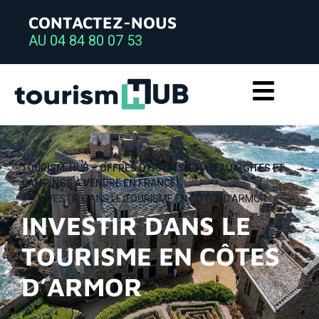
CONTACTEZ-NOUS
AU 04 84 80 07 53
TOURISM-HUB – OFFRES D’HÔTELS, CHÂTEAUX, GÎTES ET
CAMPINGS À VENDRE EN FRANCE
INVESTIR DANS LE TOURISME EN CÔTES D’ARMOR
INVESTIR DANS LE
TOURISME EN CÔTES
D’ARMOR