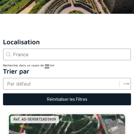
Localisation
Localisation
Localisation
Rechercher dans un rayon de
km
Trier par
Trier par
Trier par
Réinitialiser les Filtres
Ref. AD-5E95872AD3939