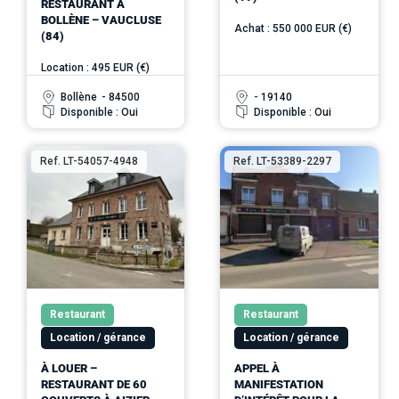
RESTAURANT À
BOLLÈNE – VAUCLUSE
Achat : 550 000 EUR (€)
(84)
Location : 495 EUR (€)
Bollène
- 84500
- 19140
Disponible : Oui
Disponible : Oui
Ref. LT-54057-4948
Ref. LT-53389-2297
Restaurant
Restaurant
Location / gérance
Location / gérance
À LOUER –
APPEL À
RESTAURANT DE 60
MANIFESTATION