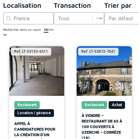
Localisation
Transaction
Trier par
Localisation
Transaction
Trier par
Localisation
Transaction
Trier par
Rechercher dans un rayon
km
de
Ref. LT-53153-6511
Ref. LT-53872-7541
Restaurant
Restaurant
Achat
Location / gérance
À VENDRE –
RESTAURANT DE 60 À
APPEL À
100 COUVERTS À
CANDIDATURES POUR
UZERCHE – CORRÈZE
LA CRÉATION D’UN
(19)