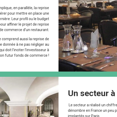
ique, en parallèle, la reprise
idérer pour mettre en place une
nière. Leur profil ou le budget
ur affiner le projet de reprise
de commerce d’un restaurant.
 comprend aussi la reprise de
Une donnée à ne pas négliger au
 doit l’inciter l’investisseur à
 son futur fonds de commerce !
Un secteur à 
Le secteur a réalisé un chiffr
dénombre en France un peu pl
implantés sur Paris.