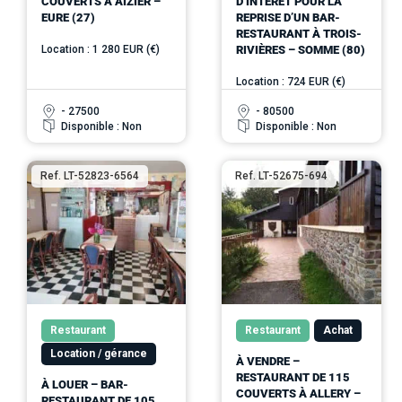
COUVERTS À AIZIER –
D’INTÉRÊT POUR LA
EURE (27)
REPRISE D’UN BAR-
RESTAURANT À TROIS-
Location : 1 280 EUR (€)
RIVIÈRES – SOMME (80)
Location : 724 EUR (€)
- 27500
- 80500
Disponible : Non
Disponible : Non
Ref. LT-52823-6564
Ref. LT-52675-694
Restaurant
Restaurant
Achat
Location / gérance
À VENDRE –
RESTAURANT DE 115
À LOUER – BAR-
COUVERTS À ALLERY –
RESTAURANT DE 105