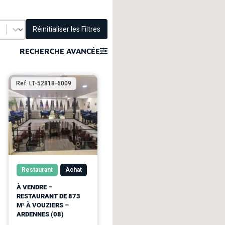
Réinitialiser les Filtres
RECHERCHE AVANCÉE
Ref. LT-52818-6009
Restaurant
Achat
À VENDRE –
RESTAURANT DE 873
M² À VOUZIERS –
ARDENNES (08)