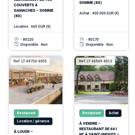
SOMME (80)
COUVERTS À
GAMACHES – SOMME
Achat : 400 000 EUR (€)
(80)
Location : 665 EUR (€)
- 80220
- 80270
Disponible : Non
Disponible : Non
Ref. LT-49750-4055
Ref. LT-46549-4513
Restaurant
Restaurant
Achat
Location / gérance
À VENDRE –
RESTAURANT DE 661
À LOUER –
M² À SAINT-IMOGES –