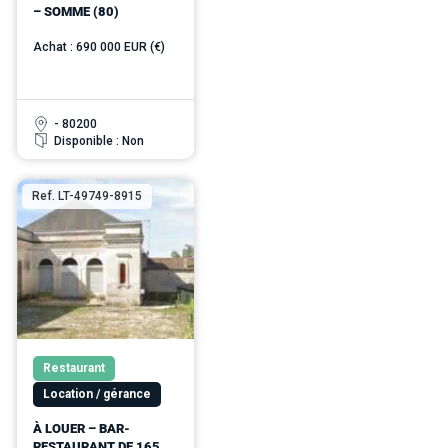
– SOMME (80)
Achat : 690 000 EUR (€)
- 80200
Disponible : Non
Ref. LT-49749-8915
Restaurant
Location / gérance
À LOUER – BAR-
RESTAURANT DE 165