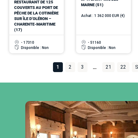
RESTAURANT DE 125
MARNE (51)
COUVERTS AU PORT DE
PÊCHE DE LA COTINIÈRE
Achat : 1 362 000 EUR (€)
SUR ÎLE D’OLÉRON –
CHARENTE-MARITIME
(17)
- 17310
- 51160
Disponible : Non
Disponible : Non
1
2
3
…
21
22
S