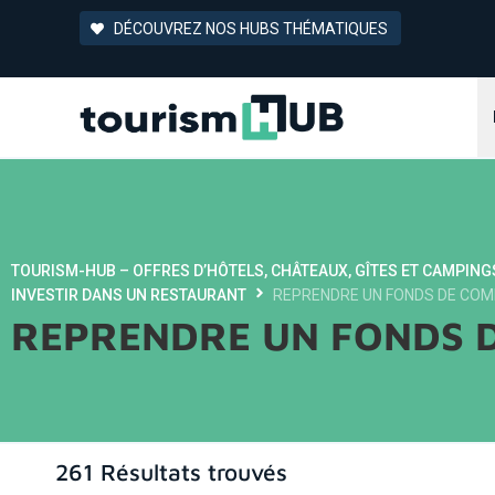
DÉCOUVREZ NOS HUBS THÉMATIQUES
TOURISM-HUB – OFFRES D’HÔTELS, CHÂTEAUX, GÎTES ET CAMPING
INVESTIR DANS UN RESTAURANT
REPRENDRE UN FONDS DE CO
REPRENDRE UN FONDS 
261 Résultats trouvés