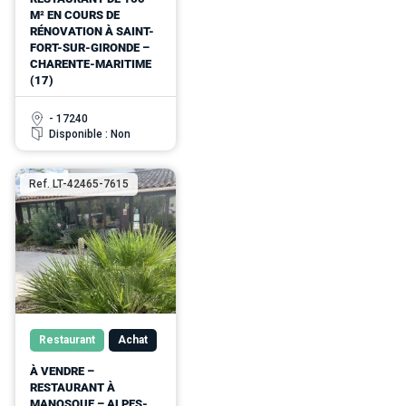
M² EN COURS DE
RÉNOVATION À SAINT-
FORT-SUR-GIRONDE –
CHARENTE-MARITIME
(17)
- 17240
Disponible : Non
Ref. LT-42465-7615
Restaurant
Achat
À VENDRE –
RESTAURANT À
MANOSQUE – ALPES-