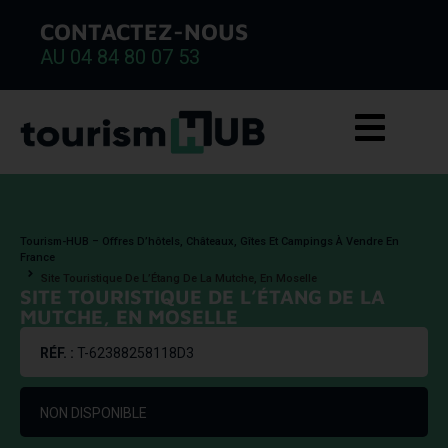
CONTACTEZ-NOUS
AU 04 84 80 07 53
Tourism-HUB – Offres D’hôtels, Châteaux, Gîtes Et Campings À Vendre En
France
Site Touristique De L’Étang De La Mutche, En Moselle
SITE TOURISTIQUE DE L’ÉTANG DE LA
MUTCHE, EN MOSELLE
RÉF. :
T-62388258118D3
NON DISPONIBLE