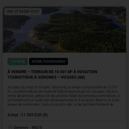
Ref. LT-54289-4157
Camping
Achat, Construction
À VENDRE – TERRAIN DE 10 501 M² À VOCATION
TOURISTIQUE À SENONES – VOSGES (88)
Au cœur du massif Vosgien, découvrez ce terrain constructible de 10 501
m², en pleine nature, en lisière de forêt et traversé par un ruisseau. Situé en
entrée de Senones, petite cité de caractère dotée de nombreux commerces, le
site bénéficie d'un cadre naturel exceptionnel et d'un accès direct à un riche
réseau de randonnées, trails et circuits vélo. Le lac de Pierre Percée et de
nombreux spots pittoresques des Vosges se trouvent à proximité
immédiate.
Achat : 31 503 EUR (€)
Le terrain est proposé à l'acquisition au prix de 31 503 €, soit 3 € le m².
Le terrain dispose d'un espace de parking en entrée de site et est
parfaitement viabilisé : eau et assainissement en limite de parcelle,
Senones
- 88210