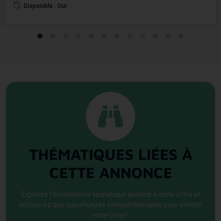
électricité à proximité.
Disponible : Oui
Camping, hébergement insolite, écolodge, gîte de groupe… Ce site offre un
cadre idéal pour concrétiser un projet touristique d'hébergement de plein air
ancré dans son territoire.
THÉMATIQUES LIÉES À
CETTE ANNONCE
Explorez l'écosystème touristique associé à cette offre et
découvrez des opportunités complémentaires pour enrichir
votre projet.