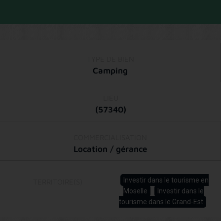
TYPE DE BIEN
Camping
LIEU
(57340)
COMMERCIALISATION
Location / gérance
Investir dans le tourisme en
TERRITOIRE(S)
Moselle
Investir dans le
tourisme dans le Grand-Est