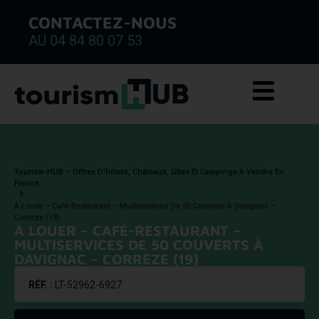
CONTACTEZ-NOUS
AU 04 84 80 07 53
Tourism-HUB – Offres D’hôtels, Châteaux, Gîtes Et Campings À Vendre En
France
À Louer – Café-Restaurant – Multiservices De 50 Couverts À Davignac –
Corrèze (19)
À LOUER – CAFÉ-RESTAURANT –
MULTISERVICES DE 50 COUVERTS À
DAVIGNAC – CORRÈZE (19)
RÉF. :
LT-52962-6927