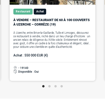
Restaurant
Achat
À VENDRE – RESTAURANT DE 60 À 100 COUVERTS
À UZERCHE – CORRÈZE (19)
À Uzerche, entre Brive-la-Gaillarde, Tulle et Limoges, découvrez
ce restaurant à vendre, niché dans un lieu chargé d’histoire : un
ancien relais de diligence du XVIIIe siècle. Entièrement rénové
avec goût, il offre un cadre à la fois chaleureux et élégant, idéal
pour séduire une clientèle en quête d’authenticité.
Réputé pour sa cuisine locale et raffinée, l’établissement peut
accueillir entre 60 et 100 couverts. L’entrée s’effectue par une
Achat : 550 000 EUR (€)
superbe cour intérieure semi-couverte, rappelant le charme des
haciendas, avec une mezzanine qui surplombe cet espace.
À l’intérieur, deux salles décorées avec soin dévoilent de
magnifiques murs en pierre apparente et des poutres en bois au
- 19140
plafond, créant une ambiance à la fois rustique et élégante. La
Disponible : Oui
cuisine professionnelle, partiellement ouverte sur la salle, est
entièrement équipée et prête à l’usage.
Cette propriété représente une opportunité idéale pour un
investisseur souhaitant reprendre un restaurant au potentiel
confirmé, bénéficiant d'une clientèle fidèle et d'un cadre
exceptionnel. Aucun travaux à prévoir : les propriétaires ont
toujours entretenu les lieux avec soin et ont même fait réhabiliter
la toiture.
Le site offre également une possibilité d’extension, avec