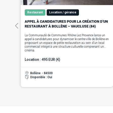
Restaurant
Location / gérance
APPEL À CANDIDATURES POUR LA CRÉATION D’UN
RESTAURANT À BOLLÈNE – VAUCLUSE (84)
La Communauté de Communes Rhône Lez Provence lance un
appel à candidatures pour dynamiser le centre-ville de Bollène en
proposant un espace de petite restauration au sein d’un local
commercial intégré à une structure culturelle comprenant un
cinéma.
Ce bâtiment entièrement réhabilité comprend un local
commercial d’environ 50 m², que la commune souhaite mettre à
Location : 495 EUR (€)
disposition d’un locataire. Le local sera libre de toute occupation
et conforme aux normes en vigueur, prêt à être aménagé par le
preneur selon ses besoins.
Le local se compose de :
Bollène
- 84500
• Une pièce principale (magasin) de 48,55 m²
Disponible : Oui
• Un WC aux normes PMR de 3,83 m²
• Une cave de 26,70 m² en sous-sol
Le bâtiment comprend également des sanitaires et des espaces
communs, dont l’entretien sera inclus dans le bail. L’entrée du
local se fait par un espace couvert partagé avec l’entrée du
cinéma.
Le preneur sera responsable de l’ensemble des travaux
d’aménagement nécessaires à l’exploitation de son activité
(agencement, décoration, équipement mobilier). Ces travaux