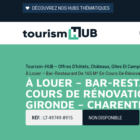
DÉCOUVREZ NOS HUBS THÉMATIQUES
Tourism-HUB – Offres D’hôtels, Châteaux, Gîtes Et Cam
À Louer – Bar-Restaurant De 165 M² En Cours De Rénova
À LOUER – BAR-REST
COURS DE RÉNOVATI
GIRONDE – CHARENTE
RÉF. :
LT-49749-8915
NON DISPONIBLE