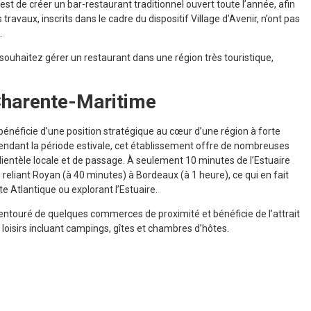
st de créer un bar-restaurant traditionnel ouvert toute l’année, afin
ravaux, inscrits dans le cadre du dispositif Village d’Avenir, n’ont pas
.
 souhaitez gérer un restaurant dans une région très touristique,
 Charente-Maritime
énéficie d’une position stratégique au cœur d’une région à forte
e pendant la période estivale, cet établissement offre de nombreuses
lientèle locale et de passage. À seulement 10 minutes de l’Estuaire
e reliant Royan (à 40 minutes) à Bordeaux (à 1 heure), ce qui en fait
e Atlantique ou explorant l’Estuaire.
 entouré de quelques commerces de proximité et bénéficie de l’attrait
e loisirs incluant campings, gîtes et chambres d’hôtes.