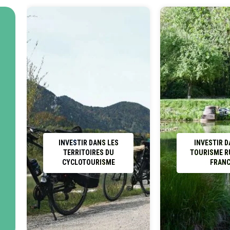
l’aménagement d’une douzaine de chambres à l’étage, pouvant
compléter l’activité par une offre d’hébergement touristique. Des
plans d’architecte sont disponibles, ce projet ayant été
initialement envisagé par les propriétaires actuels.
Le prix de vente de ce bien comprenant les murs et le fonds est
au prix de 550 000 €.
INVESTIR DANS LES
INVESTIR D
TERRITOIRES DU
TOURISME R
CYCLOTOURISME
FRAN