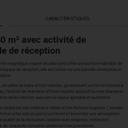
CARACTÉRISTIQUES
 m² avec activité de
le de réception
ette magnifique maison de plain-pied offre une surface habitable de
espace de réception, elle est nichée sur une parcelle verdoyante et
nature.
 salles de bains et huit toilettes, garantissant confort et intimité à
s, l’activité de chambres d’hôtes exploite aujourd’hui trois chambres
 d’un accès Internet, assurant un séjour agréable et autonome.
n séduit par ses matériaux nobles et ses finitions soignées. L’escalier
 fermé et les sols en pierre confèrent à l’ensemble une atmosphère
a qualité de la rénovation, réalisée avec exigence, renforcent
rez-de-chaussée complète idéalement les prestations.