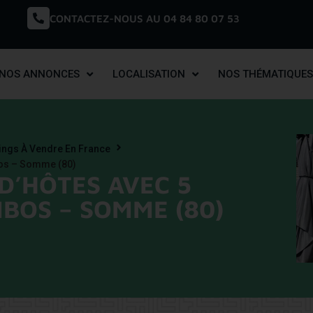
CONTACTEZ-NOUS AU 04 84 80 07 53
NOS ANNONCES
LOCALISATION
NOS THÉMATIQUES
pings À Vendre En France
bos – Somme (80)
D’HÔTES AVEC 5
BOS – SOMME (80)