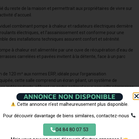
 du reste de la maison et permettrait aux propriétaires de vivre sur
tivité d’accueil.
iduel combinant pompe à chaleur et radiateurs électriques dernière
roulants électriques, et l’assainissement est conforme pour une
mble des installations techniques assurent confort et sérénité.
pompe à chaleur est alimentée par une cuve de récupération d’eau de
terrasses carrelées et pavées invitent à la détente, face à un parc
n de 120 m² aux normes ERP, idéale pour l’organisation
quipée, cette salle comprend un écran géant, un système de
ires indépendants, offrant un cadre optimal pour accueillir séminaires,
ANNONCE NON DISPONIBLE
Cette annonce n’est malheureusement plus disponible.
 m² complètent ce bien.
ns la Somme
Pour découvrir davantage de biens similaires, contactez-nous
04 84 80 07 53
agne picarde, cette propriété bénéficie d’une localisation idéale. À
8 minutes de l’autoroute, elle offre un parfait équilibre entre calme