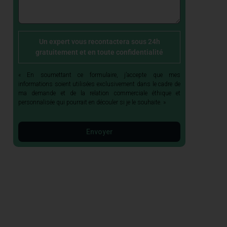
Un expert vous recontactera sous 24h
gratuitement et en toute confidentialité
« En soumettant ce formulaire, j’accepte que mes
informations soient utilisées exclusivement dans le cadre de
ma demande et de la relation commerciale éthique et
personnalisée qui pourrait en découler si je le souhaite. »
Envoyer