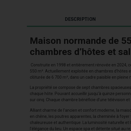
DESCRIPTION
Maison normande de 550
chambres d’hôtes et sal
Construite en 1998 et entièrement rénovée en 2024, c
550 m². Actuellement exploitée en chambres d’hôtes et 
clôturée de 6 700 m², dans un cadre paisible en pleine 
La propriété se compose de sept chambres spacieuses, six
chaque hôte. Pouvant accueillir jusqu’à quinze personne
sur cinq. Chaque chambre bénéficie d’une télévision et
Alliant charme de l’ancien et confort moderne, la maiso
en chêne, les poutres apparentes, la cheminée à foyer
chaleureuse et authentique. La luminosité naturelle et l
l’élégance du lieu. Un espace spa et détente situé au 