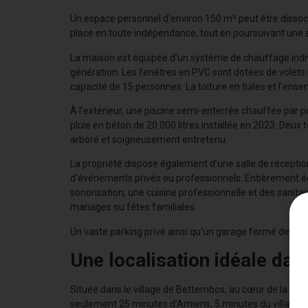
Un espace personnel d’environ 150 m² peut être dissocié
place en toute indépendance, tout en poursuivant une ac
La maison est équipée d’un système de chauffage indiv
génération. Les fenêtres en PVC sont dotées de volets 
capacité de 15 personnes. La toiture en tuiles et l’ense
À l’extérieur, une piscine semi-enterrée chauffée par 
pluie en béton de 20 000 litres installée en 2023. Deux 
arboré et soigneusement entretenu.
La propriété dispose également d’une salle de réceptio
d’événements privés ou professionnels. Entièrement é
sonorisation, une cuisine professionnelle et des sanita
mariages ou fêtes familiales.
Un vaste parking privé ainsi qu’un garage fermé de 30
Une localisation idéale da
Située dans le village de Bettembos, au cœur de la camp
seulement 25 minutes d’Amiens, 5 minutes du village et 