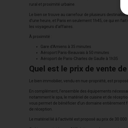
rural et proximité urbaine.
Le bien se trouve au carrefour de plusieurs destinatio
d’une heure, et Paris en seulement 1h45, ce qui en fait 
les voyageurs d’affaires.
À proximité :
Gare d’Amiens à 35 minutes
Aéroport Paris-Beauvais à 50 minutes
Aéroport de Paris-Charles de Gaulle à 1h35
Quel est le prix de vente de
Le bien immobilier, vendu en nue-propriété, est proposé
En complément, l’ensemble des équipements nécessaire
notamment le spa, le matériel de cuisine et de réception,
vous permet de bénéficier d’un domaine entièrement fo
de réception.
Le matériel lié à l’activité est proposé au prix de 30 000 