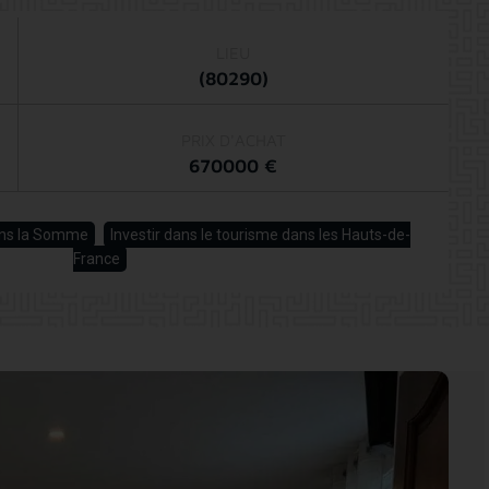
LIEU
(80290)
PRIX D'ACHAT
670000 €
dans la Somme
Investir dans le tourisme dans les Hauts-de-
France