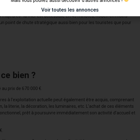
Mais vous pouvez aussi découvrir d’autres annonces !
Voir toutes les annonces
ns majeures : la mer est accessible en 45 minutes, Rouen en moins
un point de chute stratégique aussi bien pour les touristes que pour
 ce bien ?
 au prix de 670 000 €.
s à l’exploitation actuelle peut également être acquis, comprenant
 la literie, la décoration, les luminaires, etc. L’achat de ces éléments
nctionnel, prêt à poursuivre immédiatement son activité d’accueil et
€.