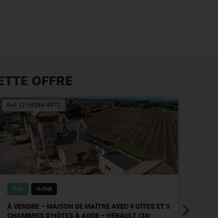
ETTE OFFRE
Ref. LT-54364-4072
Ref.
Gîte
Achat
Gî
À VENDRE – MAISON DE MAÎTRE AVEC 9 GÎTES ET 5
À V
CHAMBRES D’HÔTES À AGDE – HÉRAULT (34)
SAI