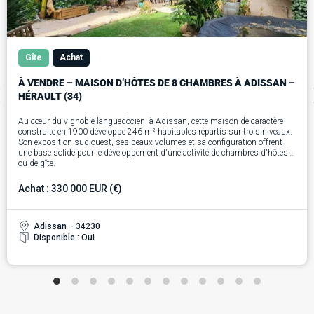
Gîte
Achat
À VENDRE – MAISON D’HÔTES DE 8 CHAMBRES À ADISSAN –
HÉRAULT (34)
Au cœur du vignoble languedocien, à Adissan, cette maison de caractère
construite en 1900 développe 246 m² habitables répartis sur trois niveaux.
Son exposition sud-ouest, ses beaux volumes et sa configuration offrent
une base solide pour le développement d'une activité de chambres d'hôtes
ou de gîte.
Le rez-de-chaussée s'articule autour d'un vaste séjour traversant de 57 m²
avec cuisine ouverte, créant un espace de vie convivial prolongé par un
Achat : 330 000 EUR (€)
jardin de 180 m². Une chambre avec salle d'eau permet de disposer d'un
hébergement de plain-pied, tandis qu'une buanderie communicante avec le
garage de 85 m² facilite l'organisation de l'exploitation. Un WC indépendant
complète ce niveau.
Adissan
- 34230
Le premier étage comprend une suite de 37 m² avec dressing, salle de bains
Disponible : Oui
et WC, ainsi que trois chambres de 12, 15 et 16 m², une salle d'eau et un
WC indépendant. Un grenier de 67 m² vient enrichir l'ensemble et offre un
important potentiel d'aménagement pour faire évoluer le projet au fil du
temps.
Le deuxième étage accueille trois chambres supplémentaires de 12, 17 et 20
m², une pièce polyvalente de 6 m² pouvant être aménagée selon les besoins,
une salle d'eau et un WC indépendant. L'organisation des espaces permet