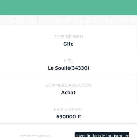
TYPE DE BIEN
Gîte
LIEU
Le Soulié
(34330)
COMMERCIALISATION
Achat
PRIX D'ACHAT
690000 €
Investir dans le tourisme en
TERRITOIRE(S)