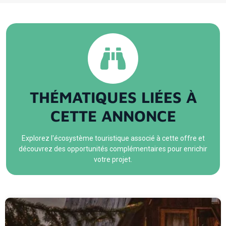
d'envisager une répartition fonctionnelle des hébergements tout en
préservant des espaces dédiés à l'accueil et à la gestion de l'activité.
Selon la configuration retenue, la propriété peut accueillir sept à huit
chambres. Elle bénéficie de prestations techniques déjà en place avec des
fenêtres en double vitrage, une climatisation gainable et une installation
électrique entièrement rénovée. À l'extérieur, le jardin accueille une piscine
autoportée, tandis que le garage permet le stationnement de plusieurs
THÉMATIQUES LIÉES À
CETTE ANNONCE
Explorez l'écosystème touristique associé à cette offre et
découvrez des opportunités complémentaires pour enrichir
votre projet.