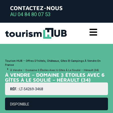
CONTACTEZ-NOUS
AU 04 84 80 07 53
Tourism-HUB – Offres D’hôtels, Châteaux, Gîtes Et Campings À Vendre En
France
À Vendre – Domaine 3 Étoiles Avec 6 Gîtes À Le Soulié – Hérault (34)
À VENDRE – DOMAINE 3 ÉTOILES AVEC 6
GÎTES À LE SOULIÉ – HÉRAULT (34)
RÉF. :
LT-54269-3468
DISPONIBLE