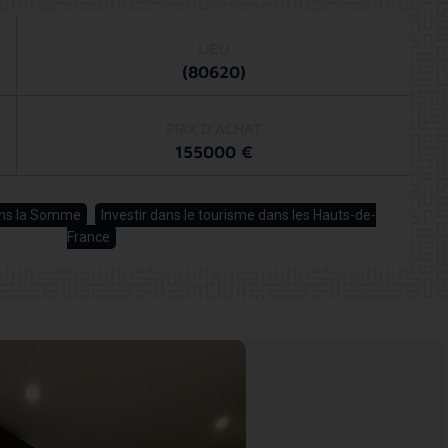
LIEU
(80620)
PRIX D'ACHAT
155000 €
dans la Somme
Investir dans le tourisme dans les Hauts-de-
France