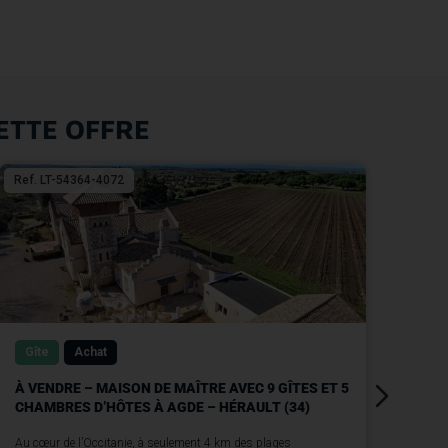
ETTE OFFRE
Ref. LT-54364-4072
Ref.
Gîte
Achat
Gî
À VENDRE – MAISON DE MAÎTRE AVEC 9 GÎTES ET 5
À V
CHAMBRES D’HÔTES À AGDE – HÉRAULT (34)
SAI
Au cœur de l’Occitanie, à seulement 4 km des plages
Au c