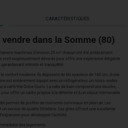
CARACTÉRISTIQUES
à vendre dans la Somme (80)
ontainers maritimes d’environ 25 m² chacun ont été entièrement
ls sont soigneusement décorés pour offrir une expérience élégante
arantissant intimité et tranquillité.
e confort moderne. Ils disposent de lits spacieux de 160 cm, d’une
isine est entièrement équipé avec un réfrigérateur, un micro-ondes
ine à café/thé Dolce Gusto. La salle de bain comprend une douche,
é pour offrir un cadre propice à la détente et à un séjour mémorable.
rdin permet de profiter de moments conviviaux en plein air. Les
t un service de qualité hôtelière. Ces gîtes offrent une excellente
’expansion pour développer l’activité.
 immédiate des logements.