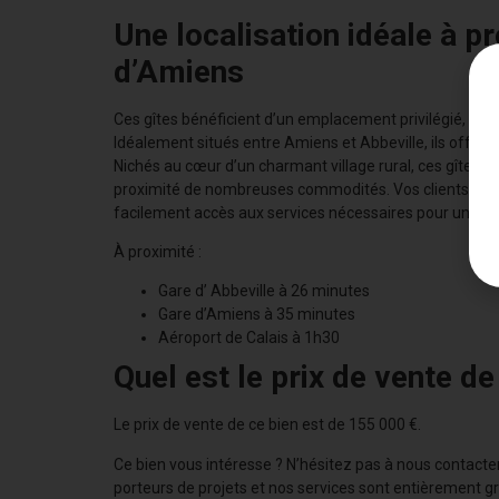
Une localisation idéale à p
d’Amiens
Ces gîtes bénéficient d’un emplacement privilégié, à
Idéalement situés entre Amiens et Abbeville, ils offrent 
Nichés au cœur d’un charmant village rural, ces gîtes 
proximité de nombreuses commodités. Vos clients pour
facilement accès aux services nécessaires pour un séjo
À proximité :
Gare d’ Abbeville à 26 minutes
Gare d’Amiens à 35 minutes
Aéroport de Calais à 1h30
Quel est le prix de vente de
Le prix de vente de ce bien est de 155 000 €.
Ce bien vous intéresse ? N’hésitez pas à nous contacte
porteurs de projets et nos services sont entièrement g