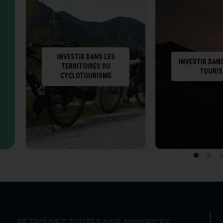
réserve de développement intéressante pour créer des
hébergements supplémentaires. Au rez-de-chaussée, elle
comprend un garage, une buanderie, une cuisine d’été et une
cour attenante. Le premier étage accueille un salon, une cuisine
équipée, un séjour lumineux, une salle de bain, un WC et une
chambre. Le deuxième étage dispose de deux chambres, d’une
salle de bain avec WC et d’un espace bureau. Enfin, au troisième
INVESTIR DANS LES
étage, une grande chambre aménagée dans la tour de la
INVESTIR DAN
propriété profite d’une vue remarquable sur l’Acropole.
TERRITOIRES DU
TOURI
À l’extérieur, le jardin avec piscine offre de nombreux espaces
CYCLOTOURISME
dédiés à la détente et à la convivialité, avec une plage équipée de
transats, un salon extérieur, une terrasse, une cuisine d’été et
une plancha. Ces aménagements constituent un véritable atout
pour renforcer l’attractivité de l’établissement et prolonger les
séjours durant la saison estivale. La propriété bénéficie
également de trois garages fermés, pouvant accueillir une à
deux voitures chacun, de trois places de stationnement
extérieures ainsi que d’un local vélos sécurisé avec prises de
recharge.
Le chiffre d’affaires potentiel est estimé à 120 000 € par an. La
taxe foncière s’élève à 5 185 €, tandis que les charges annuelles
sont estimées à environ 1 000 € pour l’eau et 4 000 € pour
l’électricité. Diagnostic de performance énergétique : DPE C /
GES A. Une opportunité rare de reprendre une activité touristique
immédiatement opérationnelle, au sein d’une propriété
historique de caractère, aux portes de Béziers et du littoral
méditerranéen.
Ce bien est proposé à la vente au prix de 1 225 500 €.
RETROUVEZ TOUTES NOS ANNONCES