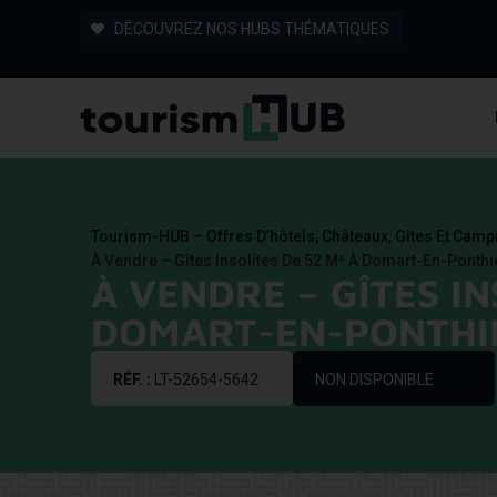
DÉCOUVREZ NOS HUBS THÉMATIQUES
Tourism-HUB – Offres D’hôtels, Châteaux, Gîtes Et Cam
À Vendre – Gîtes Insolites De 52 M² À Domart-En-Ponth
À VENDRE – GÎTES IN
DOMART-EN-PONTHIE
RÉF. :
LT-52654-5642
NON DISPONIBLE