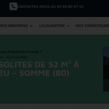
CONTACTEZ-NOUS AU 04 84 80 07 53
NOS ANNONCES
LOCALISATION
NOS THÉMATIQUES
pings À Vendre En France
ieu – Somme (80)
SOLITES DE 52 M² À
U – SOMME (80)