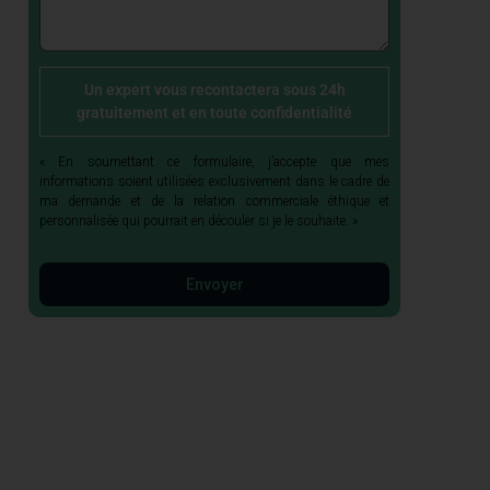
Un expert vous recontactera sous 24h
gratuitement et en toute confidentialité
« En soumettant ce formulaire, j’accepte que mes
informations soient utilisées exclusivement dans le cadre de
ma demande et de la relation commerciale éthique et
personnalisée qui pourrait en découler si je le souhaite. »
Envoyer