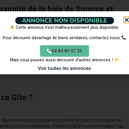
roximité de la baie de Somme et
ANNONCE NON DISPONIBLE
Cette annonce n’est malheureusement plus disponible.
 seulement 40 minutes de la Baie de Somme et 30 minutes d’Amiens.
un point de départ parfait pour explorer les trésors de la région.
Pour découvrir davantage de biens similaires, contactez-nous
combinent le calme d’un environnement naturel apaisant avec la
ront ainsi savourer la quiétude de la campagne tout en ayant
04 84 80 07 53
ur confortable et agréable.
Mais vous pouvez aussi découvrir d’autres annonces !
Voir toutes les annonces
 ce Gîte ?
r. Nous sommes financés par les collectivités pour accompagner les
ratuits pour les investisseurs. N’hésitez pas à nous communiquer vos