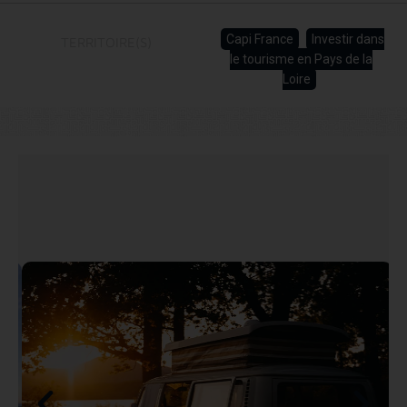
Capi France
Investir dans
TERRITOIRE(S)
le tourisme en Pays de la
Loire