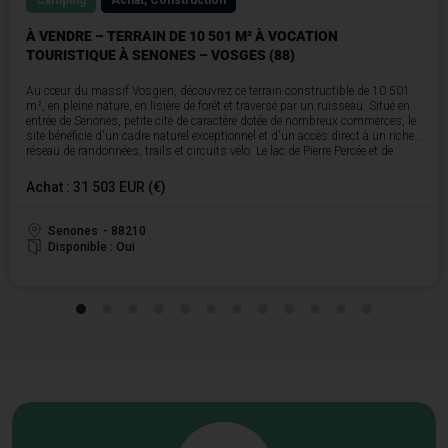
Camping
Achat, Construction
À VENDRE – TERRAIN DE 10 501 M² À VOCATION
TOURISTIQUE À SENONES – VOSGES (88)
Au cœur du massif Vosgien, découvrez ce terrain constructible de 10 501
m², en pleine nature, en lisière de forêt et traversé par un ruisseau. Situé en
entrée de Senones, petite cité de caractère dotée de nombreux commerces, le
site bénéficie d'un cadre naturel exceptionnel et d'un accès direct à un riche
réseau de randonnées, trails et circuits vélo. Le lac de Pierre Percée et de
nombreux spots pittoresques des Vosges se trouvent à proximité
immédiate.
Achat : 31 503 EUR (€)
Le terrain est proposé à l'acquisition au prix de 31 503 €, soit 3 € le m².
Le terrain dispose d'un espace de parking en entrée de site et est
parfaitement viabilisé : eau et assainissement en limite de parcelle,
Senones
- 88210
électricité à proximité.
Disponible : Oui
Camping, hébergement insolite, écolodge, gîte de groupe… Ce site offre un
cadre idéal pour concrétiser un projet touristique d'hébergement de plein air
ancré dans son territoire.