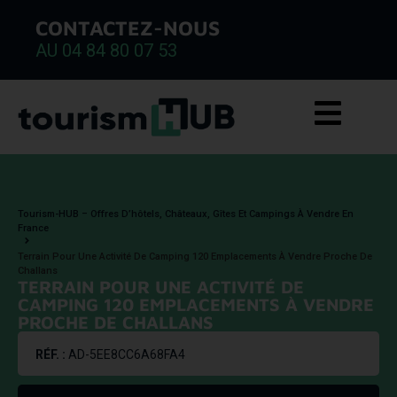
CONTACTEZ-NOUS
AU 04 84 80 07 53
Tourism-HUB – Offres D’hôtels, Châteaux, Gîtes Et Campings À Vendre En
France
Terrain Pour Une Activité De Camping 120 Emplacements À Vendre Proche De
Challans
TERRAIN POUR UNE ACTIVITÉ DE
CAMPING 120 EMPLACEMENTS À VENDRE
PROCHE DE CHALLANS
RÉF. :
AD-5EE8CC6A68FA4