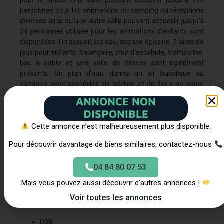
personnes pour les animations du camping ou réceptions
diverses ainsi qu’une autre salle pouvant accueillir jusqu’à
34 personnes utilisée pour les animations d’enfants sont
disponibles. Un accueil, bureau, espace épicerie, 2 aires de
jeux pour enfants, balançoire, mur d’escalade, trampoline,
bac à sable et une salle de fitness sont également
présents. Un plan d’eau donne un air bucolique au
camping avec possibilité de pêcher et de faire un pique
nique.
ANNONCE NON
Cette offre vous intéresse ?
DISPONIBLE
Cette annonce n’est malheureusement plus disponible.
Le prix est de 1 433 460 €. Vous avez des questions
Pour découvrir davantage de biens similaires, contactez-nous
concernant cette opportunité ? Nous travaillons en direct
avec les propriétaires et nos services sont entièrement
gratuits pour les investisseurs. N’hésitez pas à nous
04 84 80 07 53
communiquer vos demandes par téléphone ou
Mais vous pouvez aussi découvrir d’autres annonces !
directement via le formulaire ci-contre.
Voir toutes les annonces
Routier :
D38