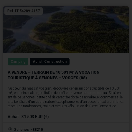
Ref. LT-54289-4157
Camping
Achat, Construction
À VENDRE – TERRAIN DE 10 501 M² À VOCATION
TOURISTIQUE À SENONES – VOSGES (88)
Au cœur du massif Vosgien, découvrez ce terrain constructible de 10 501
m², en pleine nature, en lisière de forêt et traversé par un ruisseau. Situé en
entrée de Senones, petite cité de caractère dotée de nombreux commerces, le
site bénéficie d'un cadre naturel exceptionnel et d'un accès direct à un riche
réseau de randonnées, trails et circuits vélo. Le lac de Pierre Percée et de
nombreux spots pittoresques des Vosges se trouvent à proximité
immédiate.
Achat : 31 503 EUR (€)
Le terrain est proposé à l'acquisition au prix de 31 503 €, soit 3 € le m².
Le terrain dispose d'un espace de parking en entrée de site et est
parfaitement viabilisé : eau et assainissement en limite de parcelle,
Senones
- 88210