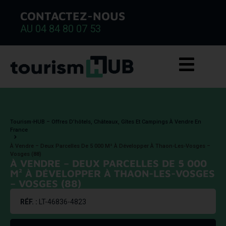
CONTACTEZ-NOUS
AU 04 84 80 07 53
Tourism-HUB – Offres D’hôtels, Châteaux, Gîtes Et Campings À Vendre En
France
À Vendre – Deux Parcelles De 5 000 M² À Développer À Thaon-Les-Vosges –
Vosges (88)
À VENDRE – DEUX PARCELLES DE 5 000
M² À DÉVELOPPER À THAON-LES-VOSGES
– VOSGES (88)
RÉF. :
LT-46836-4823