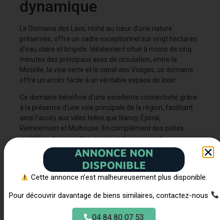
dynamique
Le Domaine des Lacs, niché au cœur d’une nature
préservée, offre un cadre exceptionnel sur vingt hectares
d’eau claire et limpide. Idéalement situé à moins de cinq
minutes des principaux axes de circulation, entre la
Moselle, la voie verte et le canal des Vosges, ce domaine
offre un accès facile à un véritable espace de loisir.
Ce domaine bénéficie d’une excellente connectivité grâce
à la présence d’une voie principale de la région, facilitant
ainsi l’accès aux villes telles que Nancy, Épinal,
Remiremont et Mulhouse. En complément des pistes
cyclables, des navettes communales assurent
notamment la desserte du domaine.
ANNONCE NON
DISPONIBLE
À proximité :
Cette annonce n’est malheureusement plus disponible.
Gare d’Epinal à 18 minutes
Gare de Remiremont à 31 minutes
Pour découvrir davantage de biens similaires, contactez-nous
EuroAirport Basel-Mulhouse-Freiburg à 2h
Aéroport de Strasbourg à 2h
04 84 80 07 53