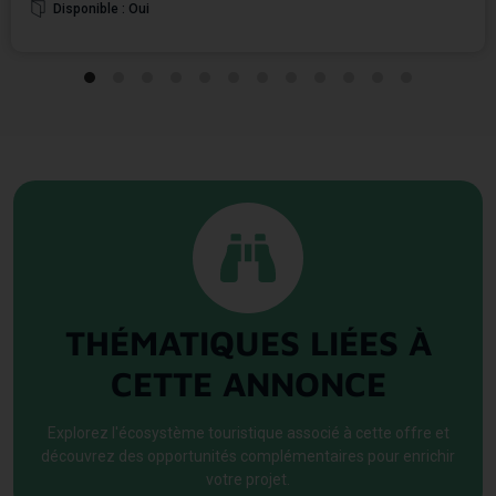
électricité à proximité.
Disponible : Oui
Camping, hébergement insolite, écolodge, gîte de groupe… Ce site offre un
cadre idéal pour concrétiser un projet touristique d'hébergement de plein air
ancré dans son territoire.
THÉMATIQUES LIÉES À
CETTE ANNONCE
Explorez l'écosystème touristique associé à cette offre et
découvrez des opportunités complémentaires pour enrichir
votre projet.