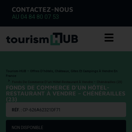
CONTACTEZ-NOUS
AU 04 84 80 07 53
Tourism-HUB – Offres D’hôtels, Châteaux, Gîtes Et Campings À Vendre En
France
Fonds De Commerce D’un Hôtel-Restaurant À Vendre – Chénérailles (23)
FONDS DE COMMERCE D’UN HÔTEL-
RESTAURANT À VENDRE – CHÉNÉRAILLES
(23)
RÉF. :
CP-626A62321DF71
NON DISPONIBLE