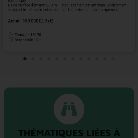
touristique.
D’une surface d’environ 650 m², l’établissement est entretenu, entièrement
équipé et immédiatement exploitable. Le rez-de-chaussée comprend un
espace d’accueil, une salle de restaurant de 70 m² modulable en deux
espaces, pouvant accueillir jusqu’à 70 couverts, un salon-bar, une salle de
Achat : 350 000 EUR (€)
petits-déjeuners ainsi qu’une cuisine professionnelle complète : chambres
froides positive et négative, machine sous vide, fours à gaz, planchas et
piano de cuisson.
Tarnac
- 19170
L’hôtel propose 15 chambres réparties sur deux étages, dont 13 récemment
Disponible : Oui
rénovées, ainsi qu’un appartement de fonction adapté à une vie de famille.
Une buanderie équipée de trois machines neuves complète l’ensemble.
L’activité s’appuie sur une clientèle mêlant visiteurs de loisirs et
professionnels de passage, avec une cuisine traditionnelle remise au goût
du jour. Sans salarié à reprendre, l’établissement présente un potentiel de
développement pour un repreneur souhaitant valoriser l’hébergement, la
restauration et les séjours de pleine nature.
Ce bien est proposé à la vente au prix de 350 000 € (260 000 € pour les
murs et 90 000 € pour le fonds de commerce).
THÉMATIQUES LIÉES À