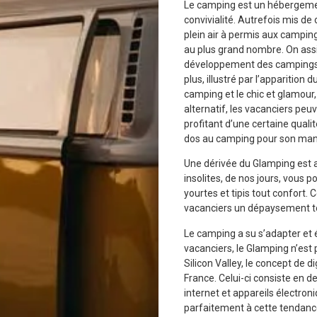
Le camping est un hébergeme
convivialité. Autrefois mis de c
plein air à permis aux campin
au plus grand nombre. On ass
développement des campings 
plus, illustré par l’apparitio
camping et le chic et glamour
alternatif, les vacanciers peuve
profitant d’une certaine qualit
dos au camping pour son man
Une dérivée du Glamping est 
insolites, de nos jours, vous 
yourtes et tipis tout confort.
vacanciers un dépaysement tota
Le camping a su s’adapter et 
vacanciers, le Glamping n’est
Silicon Valley, le concept de 
France. Celui-ci consiste en 
internet et appareils électro
parfaitement à cette tendance,