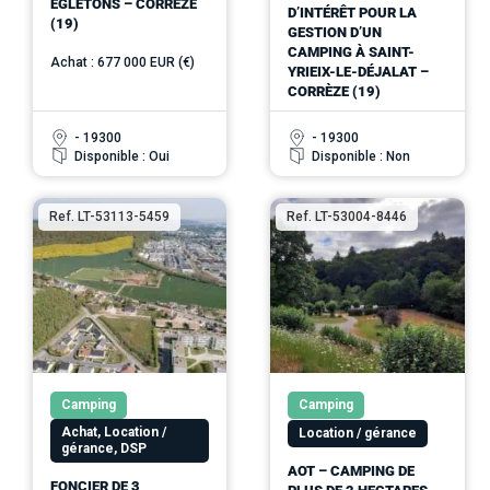
EGLETONS – CORRÈZE
D’INTÉRÊT POUR LA
(19)
GESTION D’UN
CAMPING À SAINT-
Achat : 677 000 EUR (€)
YRIEIX-LE-DÉJALAT –
CORRÈZE (19)
- 19300
- 19300
Disponible : Oui
Disponible : Non
Ref. LT-53113-5459
Ref. LT-53004-8446
Camping
Camping
Achat, Location /
Location / gérance
gérance, DSP
AOT – CAMPING DE
FONCIER DE 3