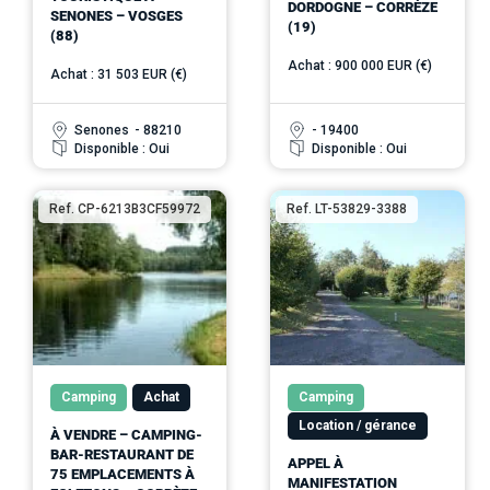
DORDOGNE – CORRÈZE
SENONES – VOSGES
(19)
(88)
Achat : 900 000 EUR (€)
Achat : 31 503 EUR (€)
Senones
- 88210
- 19400
Disponible : Oui
Disponible : Oui
Ref. CP-6213B3CF59972
Ref. LT-53829-3388
Camping
Achat
Camping
Location / gérance
À VENDRE – CAMPING-
BAR-RESTAURANT DE
APPEL À
75 EMPLACEMENTS À
MANIFESTATION