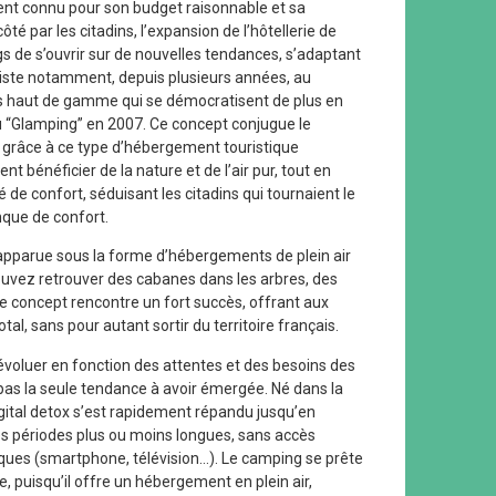
nt connu pour son budget raisonnable et sa
ôté par les citadins, l’expansion de l’hôtellerie de
gs de s’ouvrir sur de nouvelles tendances, s’adaptant
iste notamment, depuis plusieurs années, au
haut de gamme qui se démocratisent de plus en
n du “Glamping” en 2007. Ce concept conjugue le
, grâce à ce type d’hébergement touristique
nt bénéficier de la nature et de l’air pur, tout en
é de confort, séduisant les citadins qui tournaient le
que de confort.
apparue sous la forme d’hébergements de plein air
pouvez retrouver des cabanes dans les arbres, des
 Ce concept rencontre un fort succès, offrant aux
l, sans pour autant sortir du territoire français.
évoluer en fonction des attentes et des besoins des
 pas la seule tendance à avoir émergée. Né dans la
digital detox s’est rapidement répandu jusqu’en
des périodes plus ou moins longues, sans accès
niques (smartphone, télévision…). Le camping se prête
 puisqu’il offre un hébergement en plein air,