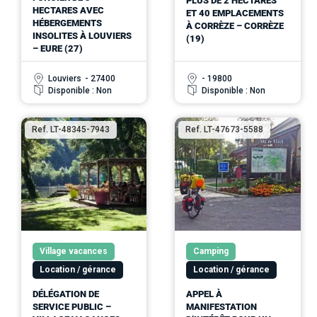
PLUS DE 2 HECTARES
HECTARES AVEC
ET 40 EMPLACEMENTS
HÉBERGEMENTS
À CORRÈZE – CORRÈZE
INSOLITES À LOUVIERS
(19)
– EURE (27)
Louviers
- 27400
- 19800
Disponible : Non
Disponible : Non
Ref. LT-48345-7943
Ref. LT-47673-5588
Village vacances
Camping
Location / gérance
Location / gérance
DÉLÉGATION DE
APPEL À
SERVICE PUBLIC –
MANIFESTATION