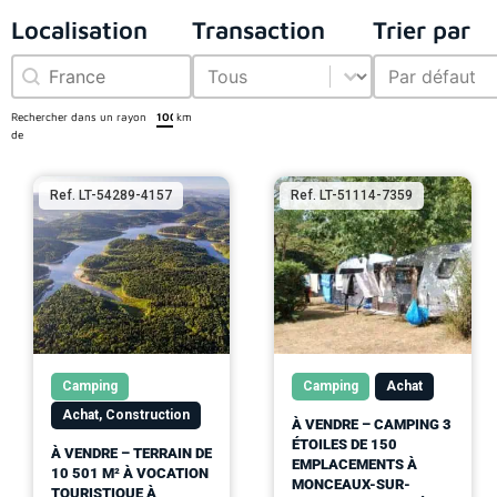
Localisation
Transaction
Trier par
Localisation
Transaction
Trier par
Localisation
Transaction
Trier par
Rechercher dans un rayon
km
de
Ref. LT-54289-4157
Ref. LT-51114-7359
Camping
Camping
Achat
Achat, Construction
À VENDRE – CAMPING 3
ÉTOILES DE 150
À VENDRE – TERRAIN DE
EMPLACEMENTS À
10 501 M² À VOCATION
MONCEAUX-SUR-
TOURISTIQUE À