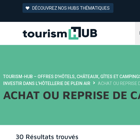
DÉCOUVREZ NOS HUBS THÉMATIQUES
TOURISM-HUB – OFFRES D’HÔTELS, CHÂTEAUX, GÎTES ET CAMPING
INVESTIR DANS L’HÔTELLERIE DE PLEIN AIR
ACHAT OU REPRISE 
ACHAT OU REPRISE DE 
30 Résultats trouvés