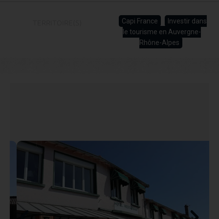
Capi France
Investir dans
TERRITOIRE(S)
le tourisme en Auvergne-
Rhône-Alpes