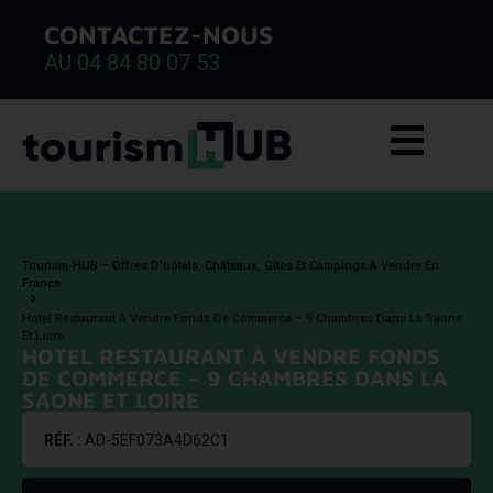
CONTACTEZ-NOUS
AU 04 84 80 07 53
Tourism-HUB – Offres D’hôtels, Châteaux, Gîtes Et Campings À Vendre En
France
Hotel Restaurant À Vendre Fonds De Commerce – 9 Chambres Dans La Saone
Et Loire
HOTEL RESTAURANT À VENDRE FONDS
DE COMMERCE – 9 CHAMBRES DANS LA
SAONE ET LOIRE
RÉF. :
AD-5EF073A4D62C1