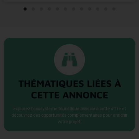
L’activité s’appuie sur une clientèle mêlant visiteurs de loisirs et
professionnels de passage, avec une cuisine traditionnelle remise au goût
du jour. Sans salarié à reprendre, l’établissement présente un potentiel de
développement pour un repreneur souhaitant valoriser l’hébergement, la
restauration et les séjours de pleine nature.
Ce bien est proposé à la vente au prix de 350 000 € (260 000 € pour les
murs et 90 000 € pour le fonds de commerce).
THÉMATIQUES LIÉES À
CETTE ANNONCE
Explorez l'écosystème touristique associé à cette offre et
découvrez des opportunités complémentaires pour enrichir
votre projet.