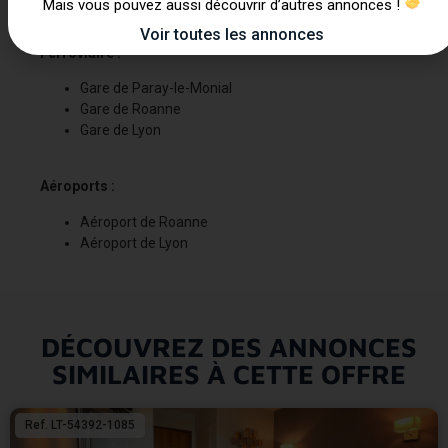
Mais vous pouvez aussi découvrir d’autres annonces !
Voir toutes les annonces
Ferroviaire :
Gare de Paray-le-Monial
Gare de Roanne
Gare de Lyon
Aéroports :
Aéroport de Roanne
Aéroport de Lyon
DÉCOUVREZ DES ANNONCES
SIMILAIRES À CETTE OFFRE
Ref. LT-54392-1085