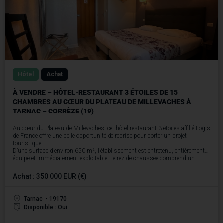
Hôtel
Achat
À VENDRE – HÔTEL-RESTAURANT 3 ÉTOILES DE 15
CHAMBRES AU CŒUR DU PLATEAU DE MILLEVACHES À
TARNAC – CORRÈZE (19)
Au cœur du Plateau de Millevaches, cet hôtel-restaurant 3 étoiles affilié Logis
de France offre une belle opportunité de reprise pour porter un projet
touristique.
D’une surface d’environ 650 m², l’établissement est entretenu, entièrement
équipé et immédiatement exploitable. Le rez-de-chaussée comprend un
espace d’accueil, une salle de restaurant de 70 m² modulable en deux
espaces, pouvant accueillir jusqu’à 70 couverts, un salon-bar, une salle de
Achat : 350 000 EUR (€)
petits-déjeuners ainsi qu’une cuisine professionnelle complète : chambres
froides positive et négative, machine sous vide, fours à gaz, planchas et
piano de cuisson.
Tarnac
- 19170
L’hôtel propose 15 chambres réparties sur deux étages, dont 13 récemment
Disponible : Oui
rénovées, ainsi qu’un appartement de fonction adapté à une vie de famille.
Une buanderie équipée de trois machines neuves complète l’ensemble.