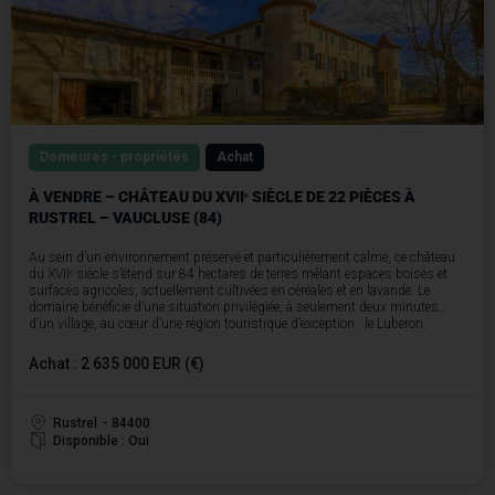
Demeures - propriétés
Achat
À VENDRE – CHÂTEAU DU XVIIᵉ SIÈCLE DE 22 PIÈCES À
RUSTREL – VAUCLUSE (84)
Au sein d’un environnement préservé et particulièrement calme, ce château
du XVIIᵉ siècle s’étend sur 84 hectares de terres mêlant espaces boisés et
surfaces agricoles, actuellement cultivées en céréales et en lavande. Le
domaine bénéficie d’une situation privilégiée, à seulement deux minutes
d’un village, au cœur d’une région touristique d’exception : le Luberon.
Il offre une vue panoramique remarquable sur les ocres du Colorado
Provençal et le massif du Luberon, dans un cadre naturel rare et très
Achat : 2 635 000 EUR (€)
recherché.
Le château principal, non classé, développe environ 725 m², dont 540 m²
habitables, répartis en 22 pièces. Il constitue une base idéale pour le
développement d’un projet d’hébergement haut de gamme ou d’une activité
Rustrel
- 84400
hôtelière.
Disponible : Oui
En complément, la propriété dispose d’environ 1 600 m² de dépendances,
comprenant notamment un logement de gardien ainsi que diverses
granges, remises, hangars et annexes agricoles, offrant un potentiel