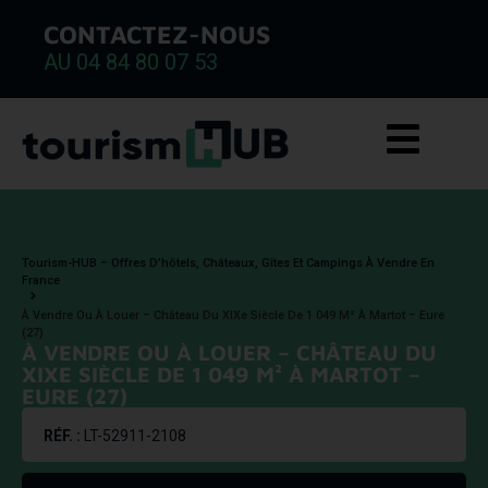
CONTACTEZ-NOUS
AU 04 84 80 07 53
Tourism-HUB – Offres D’hôtels, Châteaux, Gîtes Et Campings À Vendre En
France
À Vendre Ou À Louer – Château Du XIXe Siècle De 1 049 M² À Martot – Eure
(27)
À VENDRE OU À LOUER – CHÂTEAU DU
XIXE SIÈCLE DE 1 049 M² À MARTOT –
EURE (27)
RÉF. :
LT-52911-2108