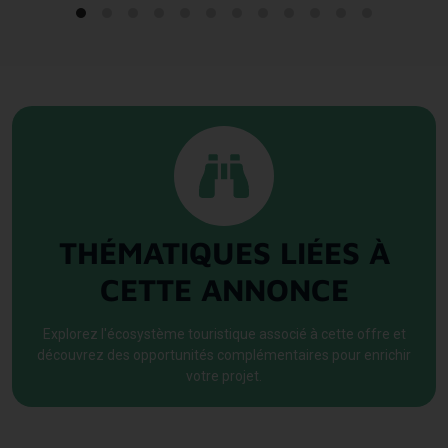
important pour des activités complémentaires.
Classé actuellement en zone agricole (PLU), le domaine présente des
perspectives d’évolution réglementaire, sous réserve d’accord de la mairie,
permettant d’envisager différents projets tels que des hébergements
touristiques, une activité événementielle ou encore un projet mixte intégrant,
par exemple, une résidence senior avec espaces d’activités, de bien-être ou
d’exposition.
Ce bien est proposé à la vente au prix de 2 635 000 €.
THÉMATIQUES LIÉES À
CETTE ANNONCE
Explorez l'écosystème touristique associé à cette offre et
découvrez des opportunités complémentaires pour enrichir
votre projet.