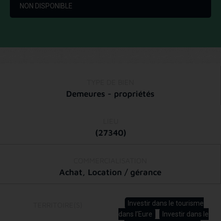
NON DISPONIBLE
TYPE DE BIEN
Demeures - propriétés
LIEU
(27340)
COMMERCIALISATION
Achat
,
Location / gérance
Investir dans le tourisme
TERRITOIRE(S)
dans l’Eure
Investir dans le