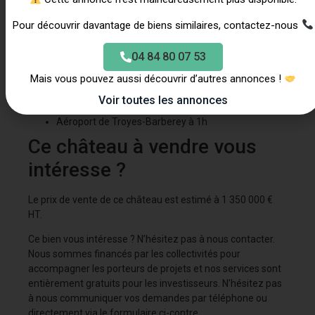
seulement 15 minutes de Chaumont, à 1 heure et 10
Pour découvrir davantage de biens similaires, contactez-nous
minutes de Troyes et à seulement 2 heures et 30 minutes
de Paris, offrant ainsi une accessibilité optimale.
04 84 80 07 53
À proximité :
Mais vous pouvez aussi découvrir d’autres annonces !
Gare de Langres à 40 minutes
Voir toutes les annonces
Gare de Troyes à 1h
Aéroport de Troyes-Barberey à 1h
Ce château à vendre vous
intéresse ?
Le prix de vente de ce château est estimé à 1 350 000 €
HT.
Ce bien vous intéresse ? N’hésitez pas à nous contacter.
Nous sommes financés par les collectivités pour
accompagner les porteurs de projets et nos services sont
entièrement gratuits pour les investisseurs. N’hésitez pas
à nous communiquer vos demandes par téléphone ou
directement via le formulaire ci-contre.