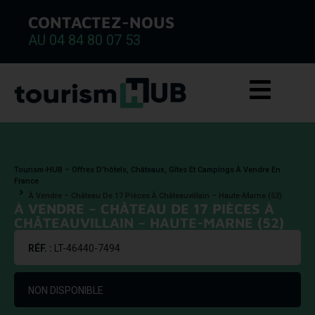
CONTACTEZ-NOUS
AU 04 84 80 07 53
Tourism-HUB – Offres D’hôtels, Châteaux, Gîtes Et Campings À Vendre En
France
À Vendre – Château De 17 Pièces À Châteauvillain – Haute-Marne (52)
À VENDRE – CHÂTEAU DE 17 PIÈCES À
CHÂTEAUVILLAIN – HAUTE-MARNE (52)
RÉF. :
LT-46440-7494
NON DISPONIBLE