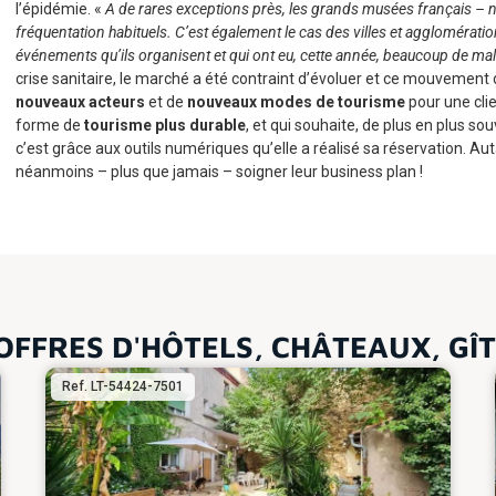
l’épidémie. «
A de rares exceptions près, les grands musées français – n
fréquentation habituels. C’est également le cas des villes et agglomératio
événements qu’ils organisent et qui ont eu, cette année, beaucoup de mal 
crise sanitaire, le marché a été contraint d’évoluer et ce mouvement
nouveaux acteurs
et de
nouveaux modes de tourisme
pour une clie
forme de
tourisme plus durable
, et qui souhaite, de plus en plus
c’est grâce aux outils numériques qu’elle a réalisé sa réservation. Au
néanmoins – plus que jamais – soigner leur business plan !
OFFRES D'HÔTELS, CHÂTEAUX, GÎ
Ref. LT-54424-7501