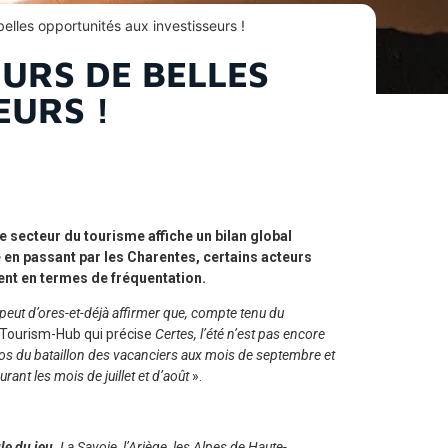
belles opportunités aux investisseurs !
URS DE BELLES
EURS !
le secteur du tourisme affiche un bilan global
ie en passant par les Charentes, certains acteurs
ent en termes de fréquentation.
n peut d’ores-et-déjà affirmer que, compte tenu du
r Tourism-Hub qui précise
Certes, l’été n’est pas encore
ros du bataillon des vacanciers aux mois de septembre et
ant les mois de juillet et d’août
».
le du jeu
. La Savoie, l’Ariège, les Alpes de Haute-