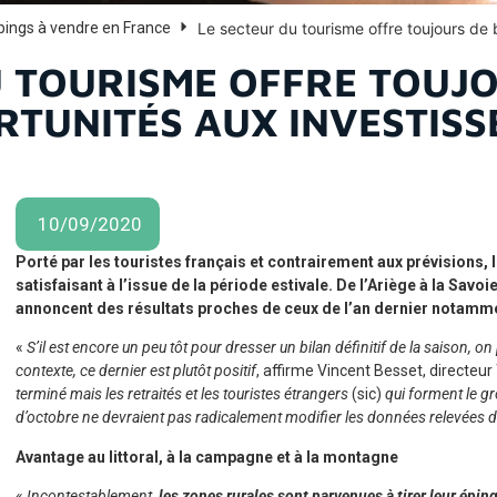
Le secteur du tourisme offre toujours de 
pings à vendre en France
U TOURISME OFFRE TOUJO
TUNITÉS AUX INVESTISS
10/09/2020
Porté par les touristes français et contrairement aux prévisions, 
satisfaisant à l’issue de la période estivale. De l’Ariège à la Savo
annoncent des résultats proches de ceux de l’an dernier notamm
«
S’il est encore un peu tôt pour dresser un bilan définitif de la saison, o
contexte, ce dernier est plutôt positif
, affirme Vincent Besset, directeu
terminé mais les retraités et les touristes étrangers
(sic)
qui forment le g
d’octobre ne devraient pas radicalement modifier les données relevées dur
Avantage au littoral, à la campagne et à la montagne
«
Incontestablement,
les zones rurales sont parvenues à tirer leur éping