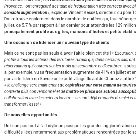
Provence… ont enregistré des taux de fréquentation très corrects avec 
sensible augmentation
», explique Vincent Besset, directeur du pôle
l’on retrouve également dans le nombre de nuitées qui, tout héberg
juillet, de 5,7 % par rapport à l’an dernier pour atteindre les 129 mil
principalement profité aux gîtes, maisons d’hôtes et petits établ
Une occasion de fidéliser un nouveau type de clients
Mais ce ne sont pas les seuls à avoir fait le plein cet été ! «
Excursion, 
profité à tous les acteurs des territoires ruraux qui, dans certains cas, 
réservations qui courent sur les mois de septembre et d’octobre
« , soul
a, par exemple, vu sa fréquentation augmenter de 41% en juillet e
par visite. Idem en Savoie où le petit village fluvial de Chanaz a attir
«
le challenge sera maintenant de
capitaliser sur cette manne de touris
contexte plus conventionnel et de
mettre en place des actions susceptibl
collaboration avec les acteurs locaux – se sont déjà emparés du sujet et t
transformer l’essai
».
De nouvelles opportunités
Un bilan pas tout à fait idyllique puisque les grandes agglomérations e
difficultés liées notamment aux problématiques rencontrées par le se