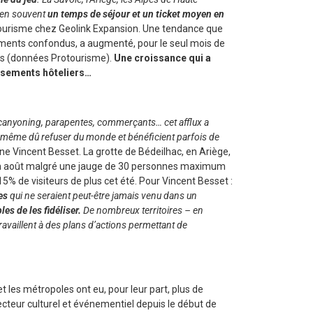
bien souvent
un temps de séjour et un ticket moyen en
 Tourisme chez Geolink Expansion. Une tendance que
ements confondus, a augmenté, pour le seul mois de
lions (données Protourisme).
Une croissance qui a
issements hôteliers…
canyoning, parapentes, commerçants… cet afflux a
ont même dû refuser du monde et bénéficient parfois de
igne Vincent Besset. La grotte de Bédeilhac, en Ariège,
t en août malgré une jauge de 30 personnes maximum
é 15% de visiteurs de plus cet été. Pour Vincent Besset :
tes
qui ne seraient peut-être jamais venu dans un
es de les fidéliser.
De nombreux territoires – en
ravaillent à des plans d’actions permettant de
t les métropoles ont eu, pour leur part, plus de
cteur culturel et événementiel depuis le début de