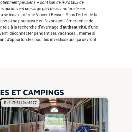
otamment parisiens – sont loin de leurs taux de
ns qui doivent une large part de leur notoriété aux
à se tenir
», précise Vincent Besset. Sous l’effet de la
 devrait se poursuivre en favorisant l’émergence de
ntèle à la recherche d’avantage d’
authenticité
, d’une
 souvent, déconnecter pendant ses vacances… même si
tant d’opportunités pour les investisseurs qui devront
TES ET CAMPINGS
Ref. LT-54404-8077
Ref.