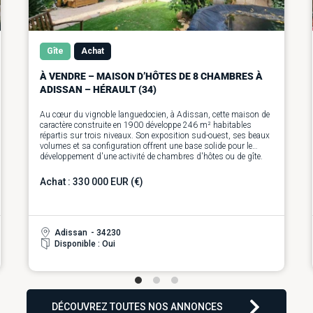
Gîte
Achat
À VENDRE – MAISON D’HÔTES DE 8 CHAMBRES À
ADISSAN – HÉRAULT (34)
Au cœur du vignoble languedocien, à Adissan, cette maison de
caractère construite en 1900 développe 246 m² habitables
répartis sur trois niveaux. Son exposition sud-ouest, ses beaux
volumes et sa configuration offrent une base solide pour le
développement d'une activité de chambres d'hôtes ou de gîte.
Le rez-de-chaussée s'articule autour d'un vaste séjour traversant
de 57 m² avec cuisine ouverte, créant un espace de vie convivial
Achat : 330 000 EUR (€)
prolongé par un jardin de 180 m². Une chambre avec salle d'eau
permet de disposer d'un hébergement de plain-pied, tandis
qu'une buanderie communicante avec le garage de 85 m²
facilite l'organisation de l'exploitation. Un WC indépendant
complète ce niveau.
Adissan
- 34230
Le premier étage comprend une suite de 37 m² avec dressing,
Disponible : Oui
salle de bains et WC, ainsi que trois chambres de 12, 15 et 16
m², une salle d'eau et un WC indépendant. Un grenier de 67 m²
vient enrichir l'ensemble et offre un important potentiel
d'aménagement pour faire évoluer le projet au fil du temps.
Le deuxième étage accueille trois chambres supplémentaires de
12, 17 et 20 m², une pièce polyvalente de 6 m² pouvant être
DÉCOUVREZ TOUTES NOS ANNONCES