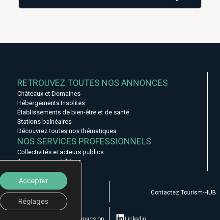
aménagée selon les besoins, une salle d'eau et un WC
indépendant. L'organisation des espaces permet d'envisager
une répartition fonctionnelle des hébergements tout en
préservant des espaces dédiés à l'accueil et à la gestion de
l'activité.
Selon la configuration retenue, la propriété peut accueillir sept à
huit chambres. Elle bénéficie de prestations techniques déjà en
place avec des fenêtres en double vitrage, une climatisation
gainable et une installation électrique entièrement rénovée. À
l'extérieur, le jardin accueille une piscine autoportée, tandis que
RETROUVEZ TOUTES NOS ANNONCES
Châteaux et Domaines
Hébergements Insolites
Établissements de bien-être et de santé
Stations balnéaires
Découvrez toutes nos thématiques
NOS SERVICES PROFESSIONNELS
Collectivités et acteurs publics
Agences Immobilières
Accepter
Actualités
Contactez Tourism-HUB
Réglages
© 2024 Geolink-expansion
Linkedin