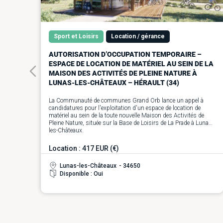
Sport et Loisirs
Location / gérance
AUTORISATION D’OCCUPATION TEMPORAIRE –
ESPACE DE LOCATION DE MATÉRIEL AU SEIN DE LA
MAISON DES ACTIVITÉS DE PLEINE NATURE À
LUNAS-LES-CHÂTEAUX – HÉRAULT (34)
La Communauté de communes Grand Orb lance un appel à
candidatures pour l'exploitation d'un espace de location de
matériel au sein de la toute nouvelle Maison des Activités de
Pleine Nature, située sur la Base de Loisirs de La Prade à Lunas-
les-Châteaux.
La Maison des Activités de Pleine Nature regroupera trois
espaces complémentaires : un accueil dédié aux activités de
Location : 417 EUR (€)
pleine nature, un espace de location de matériel et un espace
polyvalent (salle et terrasse avec vue sur le lac) destiné à
Lunas-les-Châteaux
- 34650
l'organisation d'activités sportives, bien-être et d'événements.
Disponible : Oui
L'exploitant bénéficiera, dans le cadre d'une convention
d'occupation temporaire du domaine public, d'un ensemble de
locaux spécialement aménagés pour son activité :
• un espace de stockage de 55,80 m² entièrement équipé (racks
suspendus pour vélos, rangements pour paddles, casiers
ventilés, armoire ignifugée avec prises intégrées, station de
réparation VTT, rangements pour matériel de pêche...) ;