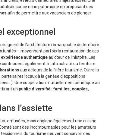
ces anciens, et leurs cathédrales majestueuses. Une
pitaliser sur ce riche patrimoine en proposant des
èmes
afin de permettre aux vacanciers de plonger
el exceptionnel
oignent de l’architecture remarquable du territoire.
portunités – moyennant parfois la restauration de ces
ne expérience authentique
au cœur de l’histoire. Les
tribuent également à l’attractivité du territoire
aborations
aux acteurs de la filière tourisme. Outre la
s partenaires locaux à la genèse d’expositions
guidées…). Une coopération mutuellement bénéfique au
ttirant un
public diversifié : familles, couples,
ans l’assiette
 et aux musées, mais englobe également une cuisine
-Comté sont des incontournables pour les amateurs
rofessionnels du tourisme peuvent concevoir des