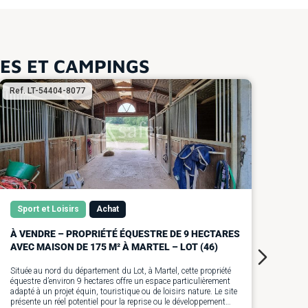
TES ET CAMPINGS
Ref. LT-54404-8077
Ref.
Sport et Loisirs
Achat
Hô
À VENDRE – PROPRIÉTÉ ÉQUESTRE DE 9 HECTARES
À V
AVEC MAISON DE 175 M² À MARTEL – LOT (46)
CHA
MIL
Située au nord du département du Lot, à Martel, cette propriété
équestre d’environ 9 hectares offre un espace particulièrement
Au c
adapté à un projet équin, touristique ou de loisirs nature. Le site
étoil
présente un réel potentiel pour la reprise ou le développement
repri