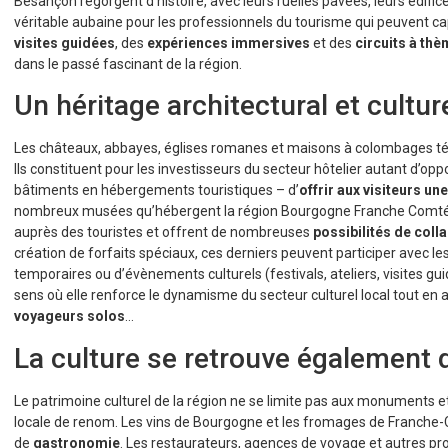
Besançon regorgent d’histoire, avec leurs ruelles pavées, leurs édifi
véritable aubaine pour les professionnels du tourisme qui peuvent ca
visites guidées
, des
expériences immersives
et des
circuits à th
dans le passé fascinant de la région.
Un héritage architectural et cultur
Les châteaux, abbayes, églises romanes et maisons à colombages tém
Ils constituent pour les investisseurs du secteur hôtelier autant d’op
bâtiments en hébergements touristiques – d’
offrir aux visiteurs u
nombreux musées qu’hébergent la région Bourgogne Franche Comté con
auprès des touristes et offrent de nombreuses
possibilités de coll
création de forfaits spéciaux, ces derniers peuvent participer avec le
temporaires ou d’évènements culturels (festivals, ateliers, visites 
sens où elle renforce le dynamisme du secteur culturel local tout en a
voyageurs solos
…
La culture se retrouve également d
Le patrimoine culturel de la région ne se limite pas aux monuments
locale de renom. Les vins de Bourgogne et les fromages de Franche
de
gastronomie
. Les restaurateurs, agences de voyage et autres p