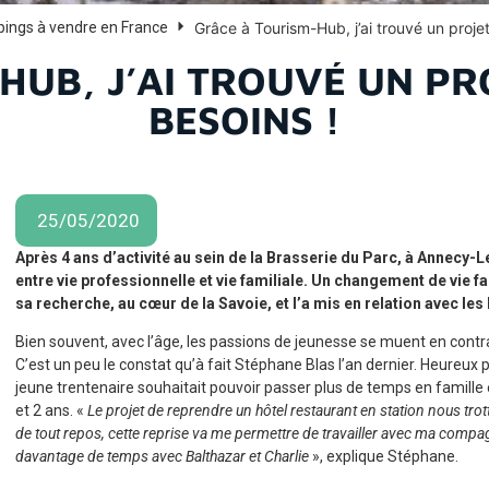
Grâce à Tourism-Hub, j’ai trouvé un proje
pings à vendre en France
HUB, J’AI TROUVÉ UN PR
BESOINS !
25/05/2020
Après 4 ans d’activité au sein de la Brasserie du Parc, à Annecy-L
entre vie professionnelle et vie familiale. Un changement de vie f
sa recherche, au cœur de la Savoie, et l’a mis en relation avec les
Bien souvent, avec l’âge, les passions de jeunesse se muent en contrain
C’est un peu le constat qu’à fait Stéphane Blas l’an dernier. Heureux 
jeune trentenaire souhaitait pouvoir passer plus de temps en famille
et 2 ans. «
Le projet de reprendre un hôtel restaurant en station nous trotta
de tout repos, cette reprise va me permettre de travailler avec ma compa
davantage de temps avec Balthazar et Charlie
», explique Stéphane.