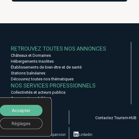
indépendant. L'organisation des espaces permet d'envisager
une répartition fonctionnelle des hébergements tout en
préservant des espaces dédiés à l'accueil et à la gestion de
l'activité.
Selon la configuration retenue, la propriété peut accueillir sept à
huit chambres. Elle bénéficie de prestations techniques déjà en
place avec des fenêtres en double vitrage, une climatisation
gainable et une installation électrique entièrement rénovée. À
l'extérieur, le jardin accueille une piscine autoportée, tandis que
RETROUVEZ TOUTES NOS ANNONCES
Châteaux et Domaines
Hébergements Insolites
Établissements de bien-être et de santé
Stations balnéaires
Découvrez toutes nos thématiques
NOS SERVICES PROFESSIONNELS
Collectivités et acteurs publics
Agences Immobilières
Accepter
Actualités
Contactez Tourism-HUB
Réglages
© 2024 Geolink-expansion
Linkedin