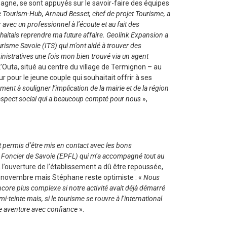
pagne, se sont appuyés sur le savoir-faire des équipes
 Tourism-Hub, Arnaud Besset, chef de projet Tourisme, a
avec un professionnel à l’écoute et au fait des
uhaitais reprendre ma future affaire. Geolink Expansion a
urisme Savoie (ITS) qui m’ont aidé à trouver des
istratives une fois mon bien trouvé via un agent
Outa, situé au centre du village de Termignon – au
 pour le jeune couple qui souhaitait offrir à ses
nt à souligner l’implication de la mairie et de la région
n aspect social qui a beaucoup compté pour nous
»,
t permis d’être mis en contact avec les bons
ic Foncier de Savoie (EPFL) qui m’a accompagné tout au
, l’ouverture de l’établissement a dû être repoussée,
e novembre mais Stéphane reste optimiste : «
Nous
ncore plus complexe si notre activité avait déjà démarré
-teinte mais, si le tourisme se rouvre à l’international
te aventure avec confiance
».