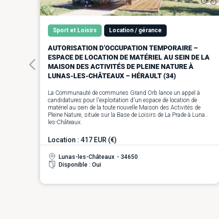
Sport et Loisirs
Location / gérance
AUTORISATION D’OCCUPATION TEMPORAIRE –
ESPACE DE LOCATION DE MATÉRIEL AU SEIN DE LA
MAISON DES ACTIVITÉS DE PLEINE NATURE À
LUNAS-LES-CHÂTEAUX – HÉRAULT (34)
La Communauté de communes Grand Orb lance un appel à
candidatures pour l'exploitation d'un espace de location de
matériel au sein de la toute nouvelle Maison des Activités de
Pleine Nature, située sur la Base de Loisirs de La Prade à Lunas-
les-Châteaux.
La Maison des Activités de Pleine Nature regroupera trois
espaces complémentaires : un accueil dédié aux activités de
Location : 417 EUR (€)
pleine nature, un espace de location de matériel et un espace
polyvalent (salle et terrasse avec vue sur le lac) destiné à
Lunas-les-Châteaux
- 34650
l'organisation d'activités sportives, bien-être et d'événements.
Disponible : Oui
L'exploitant bénéficiera, dans le cadre d'une convention
d'occupation temporaire du domaine public, d'un ensemble de
locaux spécialement aménagés pour son activité :
• un espace de stockage de 55,80 m² entièrement équipé (racks
suspendus pour vélos, rangements pour paddles, casiers
ventilés, armoire ignifugée avec prises intégrées, station de
réparation VTT, rangements pour matériel de pêche...) ;
• une aire extérieure de 26,30 m² dédiée au lavage, au gonflage et