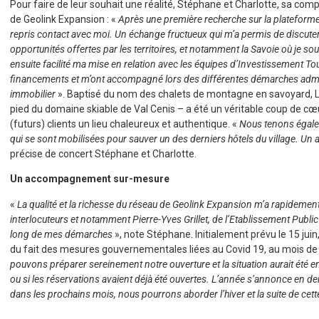
Pour faire de leur souhait une réalité, Stéphane et Charlotte, sa com
de Geolink Expansion : «
Après une première recherche sur la plateforme
repris contact avec moi. Un échange fructueux qui m’a permis de discuter 
opportunités offertes par les territoires, et notamment la Savoie où je so
ensuite facilité ma mise en relation avec les équipes d’Investissement To
financements et m’ont accompagné lors des différentes démarches admin
immobilier
». Baptisé du nom des chalets de montagne en savoyard, L’
pied du domaine skiable de Val Cenis – a été un véritable coup de cœur
(futurs) clients un lieu chaleureux et authentique. «
Nous tenons égaleme
qui se sont mobilisées pour sauver un des derniers hôtels du village. U
précise de concert Stéphane et Charlotte.
Un accompagnement sur-mesure
«
La qualité et la richesse du réseau de Geolink Expansion m’a rapidemen
interlocuteurs et notamment Pierre-Yves Grillet, de l’Etablissement Publ
long de mes démarches
», note Stéphane. Initialement prévu le 15 juin
du fait des mesures gouvernementales liées au Covid 19, au mois d
pouvons préparer sereinement notre ouverture et la situation aurait été e
ou si les réservations avaient déjà été ouvertes. L’année s’annonce en demi
dans les prochains mois, nous pourrons aborder l’hiver et la suite de cet