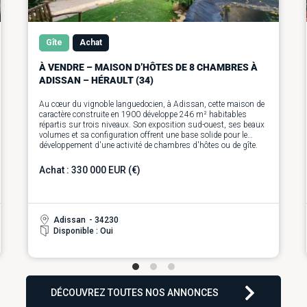
Gîte
Achat
À VENDRE – MAISON D’HÔTES DE 8 CHAMBRES À
ADISSAN – HÉRAULT (34)
Au cœur du vignoble languedocien, à Adissan, cette maison de
caractère construite en 1900 développe 246 m² habitables
répartis sur trois niveaux. Son exposition sud-ouest, ses beaux
volumes et sa configuration offrent une base solide pour le
développement d'une activité de chambres d'hôtes ou de gîte.
Le rez-de-chaussée s'articule autour d'un vaste séjour traversant
de 57 m² avec cuisine ouverte, créant un espace de vie convivial
Achat : 330 000 EUR (€)
prolongé par un jardin de 180 m². Une chambre avec salle d'eau
permet de disposer d'un hébergement de plain-pied, tandis
qu'une buanderie communicante avec le garage de 85 m²
facilite l'organisation de l'exploitation. Un WC indépendant
complète ce niveau.
Adissan
- 34230
Le premier étage comprend une suite de 37 m² avec dressing,
Disponible : Oui
salle de bains et WC, ainsi que trois chambres de 12, 15 et 16
m², une salle d'eau et un WC indépendant. Un grenier de 67 m²
vient enrichir l'ensemble et offre un important potentiel
d'aménagement pour faire évoluer le projet au fil du temps.
Le deuxième étage accueille trois chambres supplémentaires de
12, 17 et 20 m², une pièce polyvalente de 6 m² pouvant être
DÉCOUVREZ TOUTES NOS ANNONCES
aménagée selon les besoins, une salle d'eau et un WC