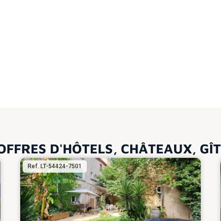
OFFRES D'HÔTELS, CHÂTEAUX, GÎ
Ref. LT-54424-7501