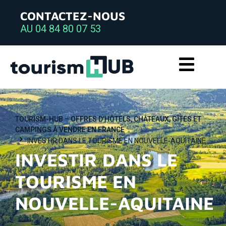
CONTACTEZ-NOUS
AU 04 84 80 07 53
TOURISM-HUB – OFFRES D’HÔTELS, CHÂTEAUX, GÎTES ET
CAMPINGS À VENDRE EN FRANCE
INVESTIR DANS LE TOURISME EN NOUVELLE-AQUITAINE
INVESTIR DANS LE
TOURISME EN
NOUVELLE-AQUITAINE