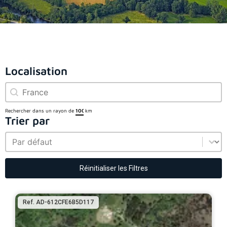
Localisation
Localisation
Localisation
Rechercher dans un rayon de
km
Trier par
Trier par
Trier par
Réinitialiser les Filtres
Ref. AD-612CFE6B5D117