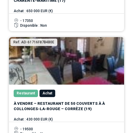
CHARENTE-MARITIME (17)
Achat : 650 000 EUR (€)
- 17350
Disponible : Non
Ref. AD-61716F87B4B0E
Restaurant
Achat
À VENDRE – RESTAURANT DE 50 COUVERTS À À
COLLONGES-LA-ROUGE – CORRÈZE (19)
Achat : 430 000 EUR (€)
- 19500